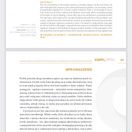
ABSTRACT
The role of authority in the modern world is a complex subject. On the one hand, a le
-
ader endowed with charisma, from whose behavioural patterns can be drawn, seems 
exceptionally important in a chaotic world. However, there is no shortage of voices 
from those critical of the creation of an idealistic role model, which can deprive people 
of the habit of critical thinking. Is there still a place for authorities in a polarized world?
The main topic of the article is the concept of professional authority in the journalistic com
-
munity. I present the results of the author’s research on journalism and social communication 
students at Nicolaus Copernicus University in Torun. The research is conducted five years apart 
Radkiewicz, L. (2025),
(in 2019 and 2024). In this paper, I compare the two surveys to see whether there have been 
Czy potrzebujemy autorytetów?,
significant changes in the thinking of young journalism students in their perception of the 
8(1), s. 48–71.
com.press,
role of authority over the past five years when societies have experienced many global crises.
DOI: 10.514 80/compress.2025.8 -1.880
ww
w.c
ompres
s.e
d
u.p
l
KEYWORDS: AUTHORITY, JOURNALISM, WORKS ETHICS, RESEARCH, 
IDOL
49
Czy potrzebujemy autorytetów? Znaczenie autorytetu zawodowego wśród studentów dziennikarstwa
WPROWADZENIE
Wybór przyszłej drogi zawodowej opiera się często na idealistycznych wy
‑
obrażeniach. Zwykle osoby, które decydują się na studia dziennikarskie, liczą, 
że to początek przygody, która swój finał znajdzie w dużej redakcji. Studia 
pomogą im – zgodnie z marzeniami – wykształcić zestaw umiejętności, które 
zostaną wykorzystane w codziennej pracy z dziennikarzami, których do tej 
pory znali wyłącznie z telewizji, radia czy innych mediów. Osoby ambitne 
mogą zdawać sobie sprawę, że droga prowadząca na szczyt może być trudna 
i mozolna, jednak wierzą, że ciężka praca prędzej czy później przyniesie 
owoce i doprowadzi je do celu.
Z pewnością nie bez znaczenia dla realizacji planów jest wybranie 
autorytetu zawodowego. Młoda osoba, która decyduje się na studia dzien
‑
nikarskie z myślą o karierze medialnej, ma wyobrażenia swojej idealnej 
ścieżki zawodowej – wie, jakie medium najlepiej odpowiada jej osobowości 
i umiejętnościom, która stacja lub tytuł głosi światopogląd przystający do idei, 
którymi kieruje się w codziennym życiu aspirujący dziennikarz, oraz w jakiej 