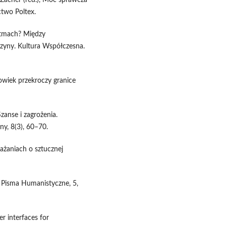
ctwo Poltex.
rytmach? Między
zyny. Kultura Współczesna.
owiek przekroczy granice
zanse i zagrożenia.
y, 8(3), 60–70.
ważaniach o sztucznej
. Pisma Humanistyczne, 5,
r interfaces for