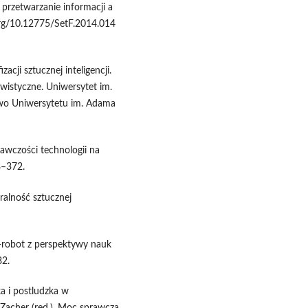
 przetwarzanie informacji a
i.org/10.12775/SetF.2014.014
acji sztucznej inteligencji.
istyczne. Uniwersytet im.
wo Uniwersytetu im. Adama
rawczości technologii na
8–372.
ralność sztucznej
r-robot z perspektywy nauk
82.
ka i postludzka w
Zacher (red.), Moc sprawcza