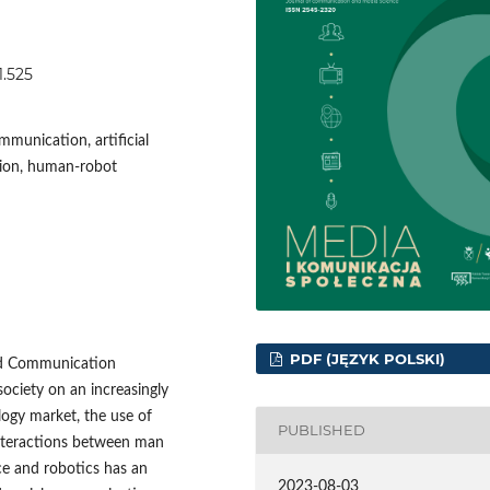
1.525
munication, artificial
acion, human-robot
PDF (JĘZYK POLSKI)
nd Communication
society on an increasingly
ology market, the use of
PUBLISHED
interactions between man
ce and robotics has an
2023-08-03