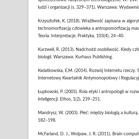
ludzi i organizacji (s. 329–371). Warszawa: Wydawni
Krzysztofek, K. (2018). Wrażliwość zapisana w algo
technomorfizacją człowieka a antropomorfizacją mas
Teoria. Interpretacje. Praktyka, 103(4), 24–40.
Kurzweil, R. (2013). Nadchodzi osobliwość. Kiedy czł
biologii. Warszawa: Kurhaus Publishing.
Kwiatkowska, E.M. (2014). Rozwój Internetu rzeczy. S
Internetowy Kwartalnik Antymonopolowy i Regulacyjn
Łupkowski, P. (2005). Rola etyki i antropologii w roz
inteligencji. Ethos, 1(2), 239–251.
Mandrysz, W. (2003). Płeć: między biologią a kulturą
182–198.
McFarland, D. J., Wolpaw, J. R. (2011). Brain-compute