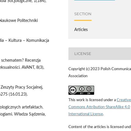
udia Socjologiczne, 1(184),
SECTION
 Naukowe Politechniki
Articles
ia – Kultura – Komunikacja
LICENSE
a schematem? Recenzja
eksualności. AVANT, 8(3),
Copyright (c) 2023 Polish Communica
Association
Zeszyty Pracy Socjalnej,
275 (16.01.23).
This work is licensed under a
Creative
Commons Attribution-ShareAlike 4.0
ologicznych artefaktach.
International License
.
ogiami. Władza Sądzenia,
Content of the articles is licensed und