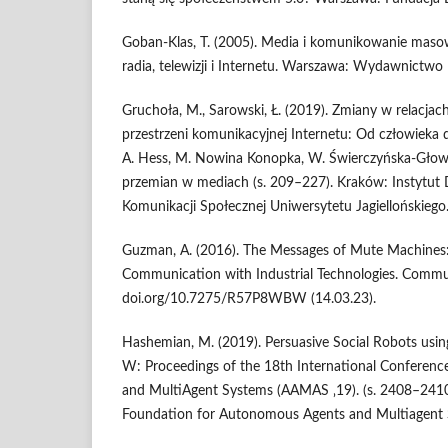
Goban-Klas, T. (2005). Media i komunikowanie masowe.
radia, telewizji i Internetu. Warszawa: Wydawnict
Gruchoła, M., Sarowski, Ł. (2019). Zmiany w relacj
przestrzeni komunikacyjnej Internetu: Od człowieka
A. Hess, M. Nowina Konopka, W. Świerczyńska-Głown
przemian w mediach (s. 209–227). Kraków: Instytut 
Komunikacji Społecznej Uniwersytetu Jagiellońskiego
Guzman, A. (2016). The Messages of Mute Machine
Communication with Industrial Technologies. Commun
doi.org/10.7275/R57P8WBW (14.03.23).
Hashemian, M. (2019). Persuasive Social Robots usi
W: Proceedings of the 18th International Conferen
and MultiAgent Systems (AAMAS ‚19). (s. 2408–2410)
Foundation for Autonomous Agents and Multiagent 