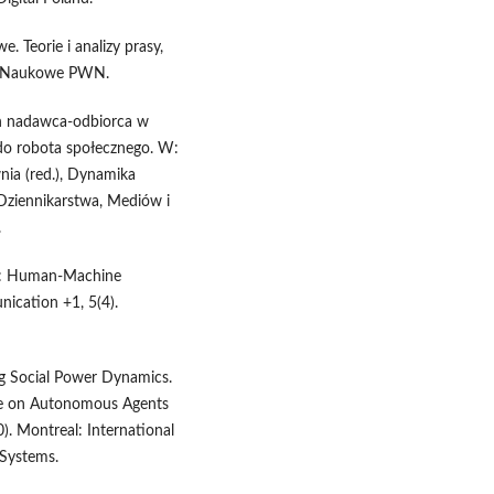
 Teorie i analizy prasy,
wo Naukowe PWN.
ach nadawca-odbiorca w
 do robota społecznego. W:
ia (red.), Dynamika
Dziennikarstwa, Mediów i
.
s: Human-Machine
ication +1, 5(4).
ng Social Power Dynamics.
ce on Autonomous Agents
. Montreal: International
Systems.