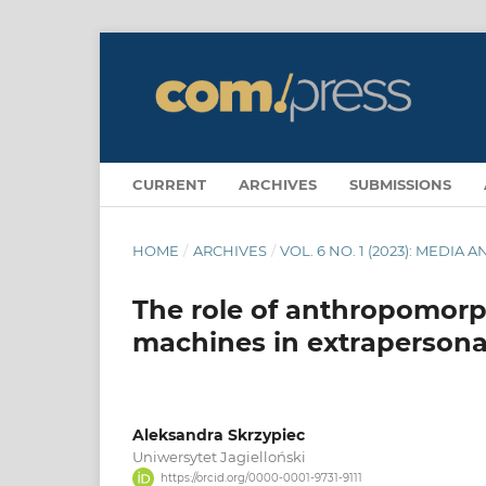
CURRENT
ARCHIVES
SUBMISSIONS
HOME
/
ARCHIVES
/
VOL. 6 NO. 1 (2023): MEDI
The role of anthropomorp
machines in extraperson
Aleksandra Skrzypiec
Uniwersytet Jagielloński
https://orcid.org/0000-0001-9731-9111