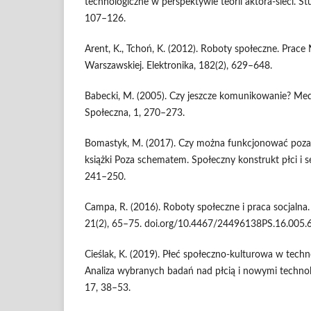
technologiczne w perspektywie teorii aktora-sieci. St
107–126.
Arent, K., Tchoń, K. (2012). Roboty społeczne. Prace
Warszawskiej. Elektronika, 182(2), 629–648.
Babecki, M. (2005). Czy jeszcze komunikowanie? Med
Społeczna, 1, 270–273.
Bomastyk, M. (2017). Czy można funkcjonować poz
książki Poza schematem. Społeczny konstrukt płci i s
241–250.
Campa, R. (2016). Roboty społeczne i praca socjalna. 
21(2), 65–75. doi.org/10.4467/24496138PS.16.005.6
Cieślak, K. (2019). Płeć społeczno-kulturowa w techn
Analiza wybranych badań nad płcią i nowymi technol
17, 38–53.