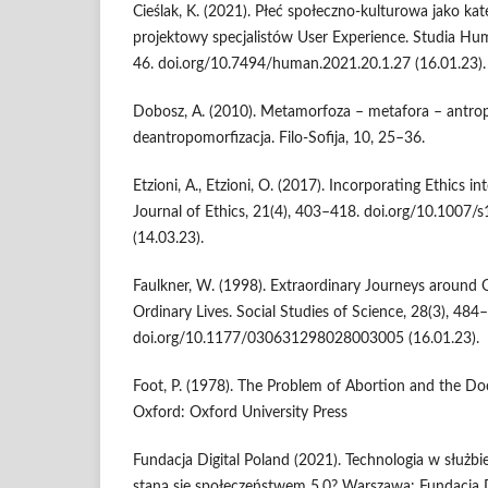
Cieślak, K. (2021). Płeć społeczno-kulturowa jako kat
projektowy specjalistów User Experience. Studia Hu
46. doi.org/10.7494/human.2021.20.1.27 (16.01.23).
Dobosz, A. (2010). Metamorfoza – metafora – antro
deantropomorfizacja. Filo-Sofija, 10, 25–36.
Etzioni, A., Etzioni, O. (2017). Incorporating Ethics int
Journal of Ethics, 21(4), 403–418. doi.org/10.1007
(14.03.23).
Faulkner, W. (1998). Extraordinary Journeys around 
Ordinary Lives. Social Studies of Science, 28(3), 484
doi.org/10.1177/030631298028003005 (16.01.23).
Foot, P. (1978). The Problem of Abortion and the Doc
Oxford: Oxford University Press
Fundacja Digital Poland (2021). Technologia w służb
staną się społeczeństwem 5.0? Warszawa: Fundacja D