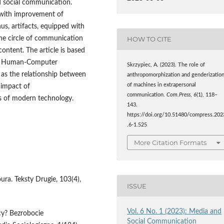
d social communication.
 with improvement of
hus, artifacts, equipped with
the circle of communication
HOW TO CITE
 content. The article is based
d of Human-Computer
Skrzypiec, A. (2023). The role of
 as the relationship between
anthropomorphization and genderizatio
of machines in extrapersonal
 impact of
communication.
Com.Press
,
6
(1), 118–
s of modern technology.
143.
https://doi.org/10.51480/compress.202
.6-1.525
More Citation Formats
ura. Teksty Drugie, 103(4),
ISSUE
Vol. 6 No. 1 (2023): Media and
cy? Bezrobocie
Social Communication