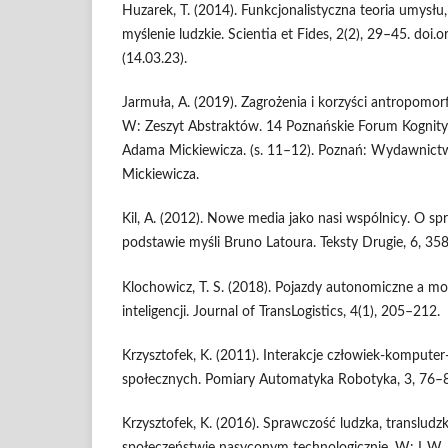
Huzarek, T. (2014). Funkcjonalistyczna teoria umysłu,
myślenie ludzkie. Scientia et Fides, 2(2), 29–45. do
(14.03.23).
Jarmuła, A. (2019). Zagrożenia i korzyści antropomorfiz
W: Zeszyt Abstraktów. 14 Poznańskie Forum Kognityw
Adama Mickiewicza. (s. 11–12). Poznań: Wydawnict
Mickiewicza.
Kil, A. (2012). Nowe media jako nasi wspólnicy. O sp
podstawie myśli Bruno Latoura. Teksty Drugie, 6, 35
Klochowicz, T. S. (2018). Pojazdy autonomiczne a mo
inteligencji. Journal of TransLogistics, 4(1), 205–212.
Krzysztofek, K. (2011). Interakcje człowiek-kompute
społecznych. Pomiary Automatyka Robotyka, 3, 76–
Krzysztofek, K. (2016). Sprawczość ludzka, transludz
społeczeństwie nasyconym technologicznie. W: L.W. 