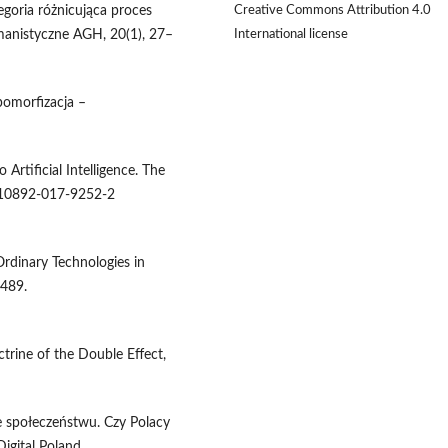
Creative Commons Attribution 4.0
egoria różnicująca proces
International license
manistyczne AGH, 20(1), 27–
pomorfizacja –
o Artificial Intelligence. The
/s10892-017-9252-2
Ordinary Technologies in
–489.
trine of the Double Effect,
ie społeczeństwu. Czy Polacy
igital Poland.